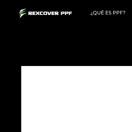
Ir
¿QUÉ ES PPF?
al
contenido