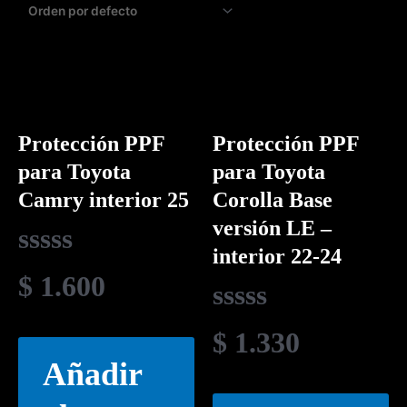
Protección PPF
Protección PPF
para Toyota
para Toyota
Camry interior 25
Corolla Base
versión LE –
interior 22-24
Valorado
$
1.600
en
0
Valorado
$
1.330
de
en
Añadir
5
0