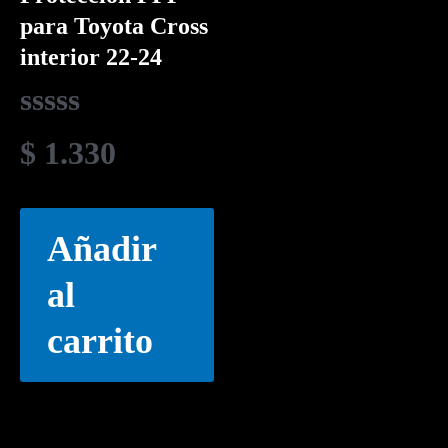
para Toyota Cross
interior 22-24
Valorado
$
1.330
en
0
de
Añadir
5
al
carrito