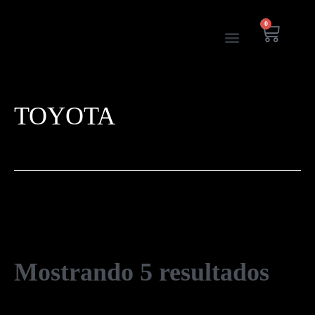
Ir
0
Car
¿QUÉ ES PPF?
Menu
al
contenido
TOYOTA
Mostrando 5 resultados